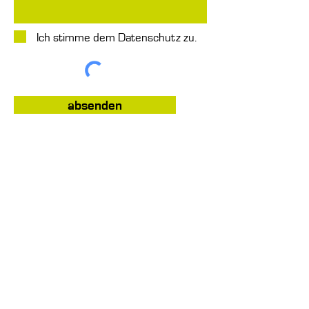
Ich stimme dem Datenschutz zu.
absenden
KOORDINATEN
marti+dietschweiler ag
bauingenieure für hoch- und tiefbau
info@mding.ch