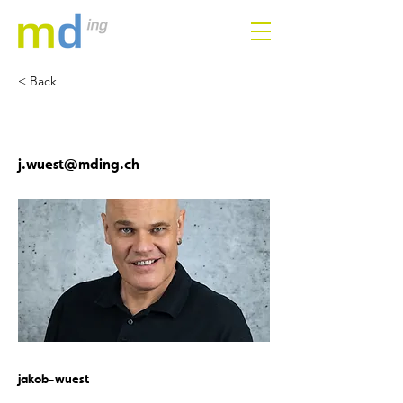
< Back
JAKOB WÜST
j.wuest@mding.ch
jakob-wuest