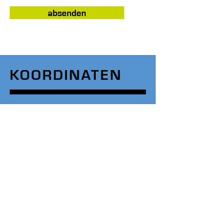
absenden
KOORDINATEN
marti+dietschweiler ag
bauingenieure für hoch- und tiefbau
info@mding.ch
Telefon
+41 44 922 13 33
Hauptsitz
Postgasse 6 | 8708 Männedorf