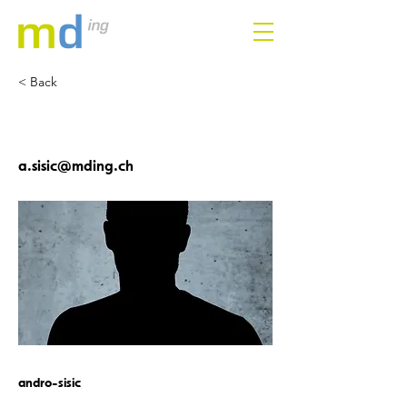
< Back
ANDRO SISIC
a.sisic@mding.ch
andro-sisic