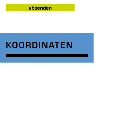
absenden
KOORDINATEN
marti+dietschweiler ag
bauingenieure für hoch- und tiefbau
info@mding.ch
Telefon
+41 44 922 13 33
Hauptsitz
Postgasse 6 | 8708 Männedorf